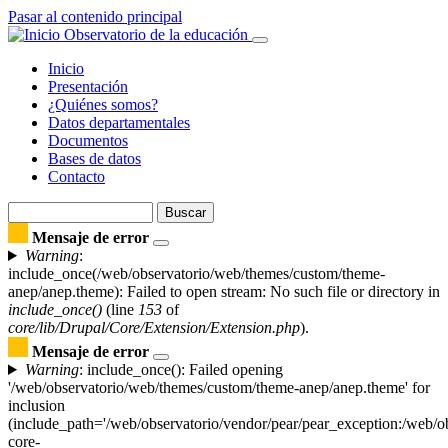
Pasar al contenido principal
Observatorio de la educación
Inicio
Presentación
Navegación
¿Quiénes somos?
principal
Datos departamentales
Documentos
Bases de datos
Contacto
Buscar
Buscar
Mensaje de error
Warning
:
include_once(/web/observatorio/web/themes/custom/theme-
anep/anep.theme): Failed to open stream: No such file or directory in
include_once()
(line
153
of
core/lib/Drupal/Core/Extension/Extension.php
).
Mensaje de error
Warning
: include_once(): Failed opening
'/web/observatorio/web/themes/custom/theme-anep/anep.theme' for
inclusion
(include_path='/web/observatorio/vendor/pear/pear_exception:/web/ob
core-