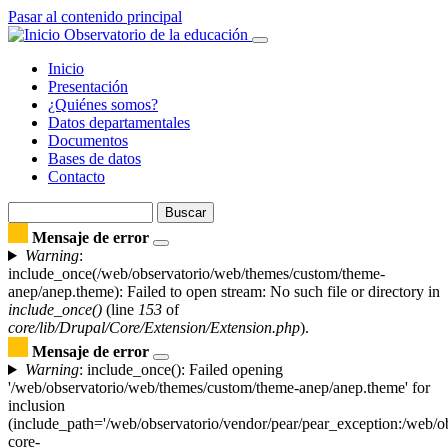
Pasar al contenido principal
Observatorio de la educación
Inicio
Presentación
Navegación
¿Quiénes somos?
principal
Datos departamentales
Documentos
Bases de datos
Contacto
Buscar
Buscar
Mensaje de error
Warning
:
include_once(/web/observatorio/web/themes/custom/theme-
anep/anep.theme): Failed to open stream: No such file or directory in
include_once()
(line
153
of
core/lib/Drupal/Core/Extension/Extension.php
).
Mensaje de error
Warning
: include_once(): Failed opening
'/web/observatorio/web/themes/custom/theme-anep/anep.theme' for
inclusion
(include_path='/web/observatorio/vendor/pear/pear_exception:/web/ob
core-