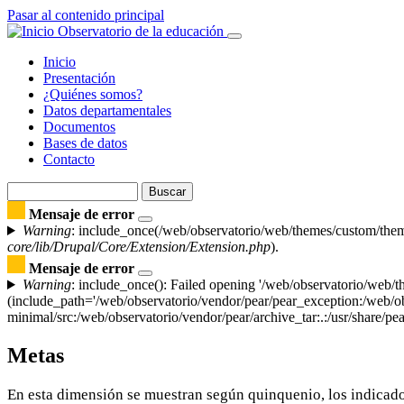
Pasar al contenido principal
Observatorio de la educación
Inicio
Presentación
Navegación
¿Quiénes somos?
principal
Datos departamentales
Documentos
Bases de datos
Contacto
Buscar
Buscar
Mensaje de error
Warning
: include_once(/web/observatorio/web/themes/custom/theme
core/lib/Drupal/Core/Extension/Extension.php
).
Mensaje de error
Warning
: include_once(): Failed opening '/web/observatorio/web/
(include_path='/web/observatorio/vendor/pear/pear_exception:/web/ob
minimal/src:/web/observatorio/vendor/pear/archive_tar:.:/usr/share/pea
Metas
En esta dimensión se muestran según quinquenio, los indicado