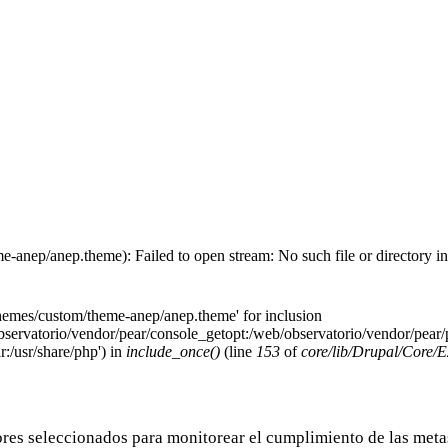
-anep/anep.theme): Failed to open stream: No such file or directory i
themes/custom/theme-anep/anep.theme' for inclusion
servatorio/vendor/pear/console_getopt:/web/observatorio/vendor/pear/
r:/usr/share/php') in
include_once()
(line
153
of
core/lib/Drupal/Core/E
res seleccionados para monitorear el cumplimiento de las meta