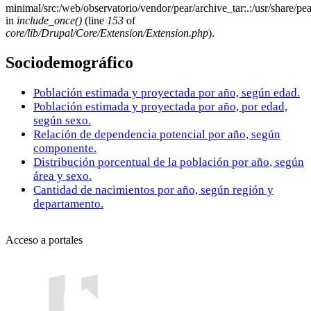
minimal/src:/web/observatorio/vendor/pear/archive_tar:.:/usr/share/pea
in
include_once()
(line
153
of
core/lib/Drupal/Core/Extension/Extension.php
).
Sociodemográfico
Población estimada y proyectada por año, según edad.
Población estimada y proyectada por año, por edad,
según sexo.
Relación de dependencia potencial por año, según
componente.
Distribución porcentual de la población por año, según
área y sexo.
Cantidad de nacimientos por año, según región y
departamento.
Acceso a portales